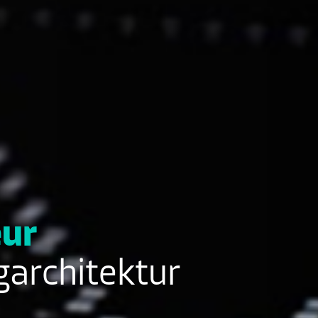
eur
garchitektur