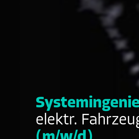
Systemingeni
elektr. Fahrzeu
(m/w/d)