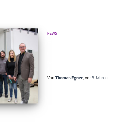
NEWS
Betriebsversammlung der 
Langjährige Betriebstreue Gewürdigt
Das Jahr 2022 war für einige unserer Teammitgli
ihr 10- bzw. 15-jähriges Jubiläum bei RODING Mob
Von
Thomas Egner
, vor
3 Jahren