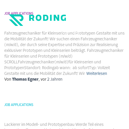
JOB APPLICATIONS
Fahrzeugmechaniker
Navigati
DE
EN
Fahrzeugmechaniker für Kleinserien und Prototypen Gestalte mit uns
umschalt
die Mobilität der Zukunft! Wir suchen einen Fahrzeugmechaniker
(m/w/d), der durch seine Expertise und Präzision zur Realisierung
exklusiver Prototypen und Kleinserien beiträgt. Fahrzeugmechaniker
für Kleinserien und Prototypen (m/w/d)
SCROLLFahrzeugmechaniker(m/w/d)für Kleinserien und
PrototypenStandort: Rodingab wann: ab sofortTyp: Vollzeit
Gestalte mit uns die Mobilität der Zukunft! Wir
Weiterlesen
Von
Thomas Egner
, vor
2 Jahren
JOB APPLICATIONS
Lackierer
Lackierer im Modell- und Prototypenbau Werde Teil eines