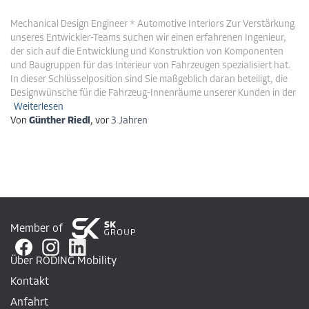
Mechanical Design Engineer * Automotive Interiors Zur Verstärkung
unseres Entwickler-Teams suchen wir einen erfahrenen Ingenieur,
der sich auf die Entwicklung und Konstruktion von Komponenten
und Baugruppen für das Interieur von Fahrzeugen spezialisiert hat.
In dieser Schlüsselposition sind Sie maßgeblich daran beteiligt, die
Designwünsche für die Fahrzeug-Innenräume unserer Kunden in der
Weiterlesen
Von
Günther Riedl
, vor
3 Jahren
Member of
Über RODING Mobility
Kontakt
Anfahrt