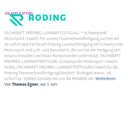
JOB APPLICATIONS
Fachkraft Prepreg-Laminatfertigung
Navigati
DE
EN
FACHKRAFT PREPREG-LAMINATFERTIGUNG * Schwerpunkt
umschalt
Motorsport (m/w/d) Für unsere Faserverbundfertigung suchen wir
ab sofort eine Fachkraft Prepreg-Laminatfertigung mit Schwerpunkt
Motorsport und Luft- und Raumfahrt, die uns bei der Fertigung von
anspruchsvollen Leichtbau-Komponenten unterstützt. FACHKRAFT
PREPREG-LAMINATFERTIGUNG Schwerpunkt Motorsport (m/w/d)
SCROLLFACHKRAFT PREPREG-LAMINATFERTIGUNG(m/w/d)für die
Prepreg FaserverbundfertigungStandort: Rodingab wann: ab
sofortTyp: Vollzeit Gestalte mit uns die Mobilität der
Weiterlesen
Von
Thomas Egner
, vor
1 Jahr