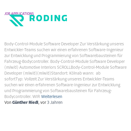
JOB APPLICATIONS
Body-Control-Module Software
Navigati
Developer (m/w/d)
DE
EN
umschalt
Body-Control-Module Software Developer Zur Verstärkung unseres
Entwickler-Teams suchen wir einen erfahrenen Software-Ingenieur
zur Entwicklung und Programmierung von Softwarebausteinen für
Fahrzeug-Bodycontroller. Body-Control-Module Software Developer
(m/w/d) Automotive Interiors SCROLLBody-Control-Module Software
Developer (m/w/d)(m/w/d)Standort: Kölnab wann: ab
sofortTyp: Vollzeit Zur Verstärkung unseres Entwickler-Teams
suchen wir einen erfahrenen Software-Ingenieur zur Entwicklung
und Programmierung von Softwarebausteinen für Fahrzeug-
Bodycontroller. WIR
Weiterlesen
Von
Günther Riedl
, vor
3 Jahren