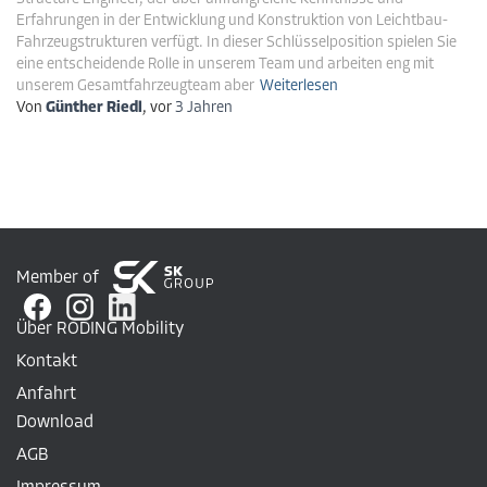
Erfahrungen in der Entwicklung und Konstruktion von Leichtbau-
Fahrzeugstrukturen verfügt. In dieser Schlüsselposition spielen Sie
eine entscheidende Rolle in unserem Team und arbeiten eng mit
unserem Gesamtfahrzeugteam aber
Weiterlesen
Von
Günther Riedl
, vor
3 Jahren
Member of
Über RODING Mobility
Kontakt
Anfahrt
Download
AGB