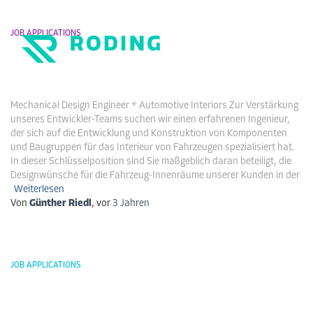
JOB APPLICATIONS
Mechanical Design Engineer (m/w/d) –
Navigati
Automotive Interiors
DE
EN
umschalt
Mechanical Design Engineer * Automotive Interiors Zur Verstärkung
unseres Entwickler-Teams suchen wir einen erfahrenen Ingenieur,
der sich auf die Entwicklung und Konstruktion von Komponenten
und Baugruppen für das Interieur von Fahrzeugen spezialisiert hat.
In dieser Schlüsselposition sind Sie maßgeblich daran beteiligt, die
Designwünsche für die Fahrzeug-Innenräume unserer Kunden in der
Weiterlesen
Von
Günther Riedl
, vor
3 Jahren
JOB APPLICATIONS
Mechanical Design Engineer (m/w/d) –
Automotive Composite Parts