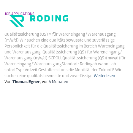
JOB APPLICATIONS
QS_we_wa
Navigati
DE
EN
Qualitätssicherung (QS) * für Wareneingang / Warenausgang
umschalt
(m/w/d) Wir suchen eine qualitätsbewusste und zuverlässige
Persönlichkeit für die Qualitätssicherung im Bereich Wareneingang
und Warenausgang. Qualitätssicherung (QS) für Wareneingang /
Warenausgang (m/w/d) SCROLLQualitätssicherung (QS)(m/w/d)für
Wareneingang / WarenausgangStandort: Rodingab wann: ab
sofortTyp: Vollzeit Gestalte mit uns die Mobilität der Zukunft! Wir
suchen eine qualitätsbewusste und zuverlässige
Weiterlesen
Von
Thomas Egner
, vor
6 Monaten